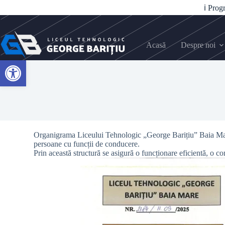
ℹ️ Pro
Acasă
Despre noi
Open toolbar
Organigrama Liceului Tehnologic „George Barițiu” Baia Mare r
persoane cu funcții de conducere.
Prin această structură se asigură o funcționare eficientă, o com