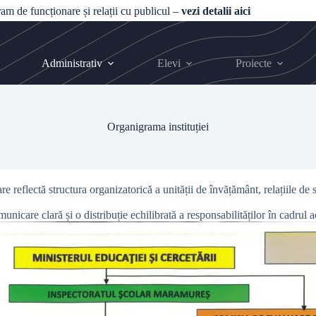
gram de funcționare și relații cu publicul –
vezi detalii aici
Administrativ
Elevi
Proiecte
Organigrama instituției
eflectă structura organizatorică a unității de învățământ, relațiile de 
unicare clară și o distribuție echilibrată a responsabilităților în cadrul ac