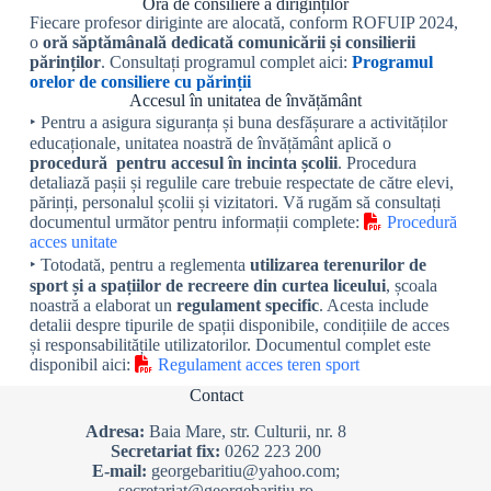
Ora de consiliere a diriginților
Fiecare profesor diriginte are alocată, conform ROFUIP 2024,
o
oră săptămânală dedicată comunicării și consilierii
părinților
. Consultați programul complet aici:
Programul
orelor de consiliere cu părinții
Accesul în unitatea de învățământ
‣ Pentru a asigura siguranța și buna desfășurare a activităților
educaționale, unitatea noastră de învățământ aplică o
procedură pentru accesul în incinta școlii
. Procedura
detaliază pașii și regulile care trebuie respectate de către elevi,
părinți, personalul școlii și vizitatori. Vă rugăm să consultați
documentul următor pentru informații complete:
Procedură
acces unitate
‣ Totodată, pentru a reglementa
utilizarea terenurilor de
sport și a spațiilor de recreere din curtea liceului
, școala
noastră a elaborat un
regulament specific
. Acesta include
detalii despre tipurile de spații disponibile, condițiile de acces
și responsabilitățile utilizatorilor. Documentul complet este
disponibil aici:
Regulament acces teren sport
Contact
Adresa:
Baia Mare, str. Culturii, nr. 8
Secretariat fix:
0262 223 200
E-mail:
georgebaritiu@yahoo.com;
secretariat@georgebaritiu.ro