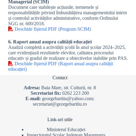
Managerial (SCIM)
Document care stabilește acțiunile, termenele și
responsabilitățile privind îmbunătățirea managementului intern
și controlul activităților administrative, conform Ordinului
SGG nr. 600/2018.
Deschide fișierul PDF (Program SCIM)
6. Raport anual asupra calității educației
Analiză completă a activității școlii în anul școlar 2024–2025,
care evidențiază rezultatele elevilor, calitatea procesului
educativ și gradul de realizare a obiectivelor stabilite prin PAS.
Deschide fișierul PDF (Raport anual asupra calității
educației)
Contact
Adresa:
Baia Mare, str. Culturii, nr. 8
Secretariat fix:
0262 223 200
E-mail:
georgebaritiu@yahoo.com;
secretariat@georgebaritiu.ro
Link-uri utile
Ministerul Educației
Inspectoratul Școlar Județean Maramureș