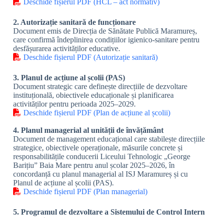
Deschide fișierul PDF (HCL – act normativ)
2. Autorizație sanitară de funcționare
Document emis de Direcția de Sănătate Publică Maramureș,
care confirmă îndeplinirea condițiilor igienico-sanitare pentru
desfășurarea activităților educative.
Deschide fișierul PDF (Autorizație sanitară)
3. Planul de acțiune al școlii (PAS)
Document strategic care definește direcțiile de dezvoltare
instituțională, obiectivele educaționale și planificarea
activităților pentru perioada 2025–2029.
Deschide fișierul PDF (Plan de acțiune al școlii)
4. Planul managerial al unității de învățământ
Document de management educațional care stabilește direcțiile
strategice, obiectivele operaționale, măsurile concrete și
responsabilitățile conducerii Liceului Tehnologic „George
Barițiu” Baia Mare pentru anul școlar 2025–2026, în
concordanță cu planul managerial al ISJ Maramureș și cu
Planul de acțiune al școlii (PAS).
Deschide fișierul PDF (Plan managerial)
5. Programul de dezvoltare a Sistemului de Control Intern