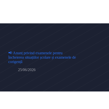
📢 Anunț privind examenele pentru
încheierea situațiilor școlare și examenele de
corigență
25/06/2026