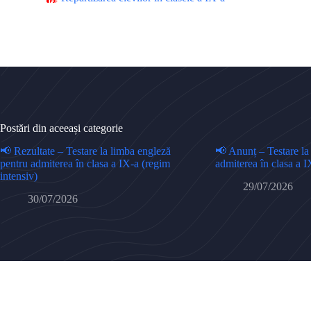
Postări din aceeași categorie
📢 Rezultate – Testare la limba engleză
📢 Anunț – Testare la
pentru admiterea în clasa a IX-a (regim
admiterea în clasa a I
intensiv)
29/07/2026
30/07/2026