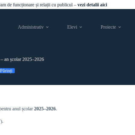
gram de funcționare și relații cu publicul –
vezi detalii aici
Administrativ
Elevi
Proiecte
a – an școlar 2025–2026
Părinți
 pentru anul școlar
2025–2026
.
).