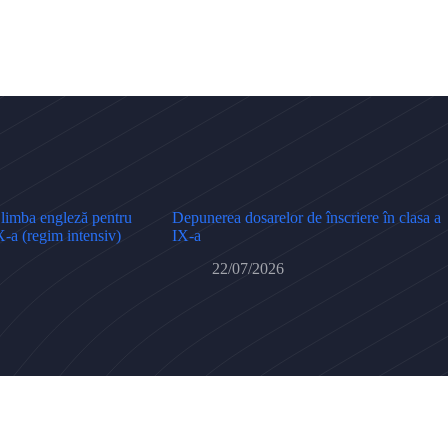
 limba engleză pentru
Depunerea dosarelor de înscriere în clasa a
X-a (regim intensiv)
IX-a
22/07/2026