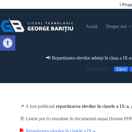
ℹ️ Pro
Acasă
Despre noi
Open toolbar
📢 Repartizarea elevilor admiși în clasa a IX-
01/09/2025
Elevi
📌 A fost publicată
repartizarea elevilor în clasele a IX-a
,
📄 Listele pot fi consultate în documentul atașat (format PDF
Repartizarea elevilor în clasele a IX-a