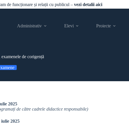
gram de funcționare și relații cu publicul –
vezi detalii aici
Administrativ
Elevi
Proiecte
și examenele de corigență
xamene
iulie 2025
programați de către cadrele didactice responsabile)
 iulie 2025