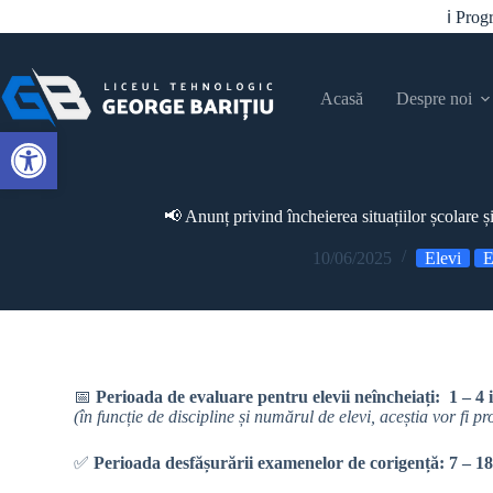
ℹ️ Pro
Acasă
Despre noi
Open toolbar
📢 Anunț privind încheierea situațiilor școlare 
10/06/2025
Elevi
E
📅
Perioada de evaluare pentru elevii neîncheiați:
1 – 4 
(în funcție de discipline și numărul de elevi, aceștia vor fi 
✅
Perioada desfășurării examenelor de corigență:
7 – 18