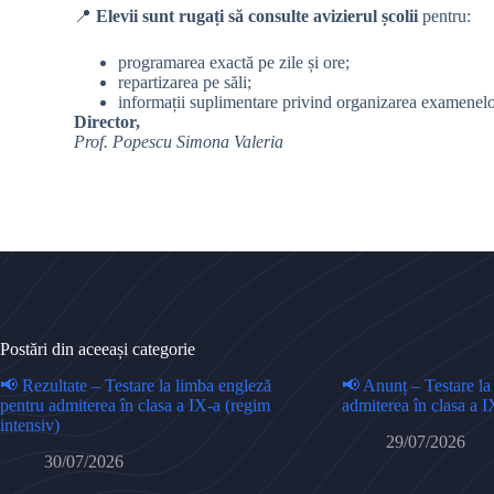
📍
Elevii sunt rugați să consulte avizierul școlii
pentru:
programarea exactă pe zile și ore;
repartizarea pe săli;
informații suplimentare privind organizarea examenelo
Director,
Prof. Popescu Simona Valeria
Postări din aceeași categorie
📢 Rezultate – Testare la limba engleză
📢 Anunț – Testare la
pentru admiterea în clasa a IX-a (regim
admiterea în clasa a I
intensiv)
29/07/2026
30/07/2026